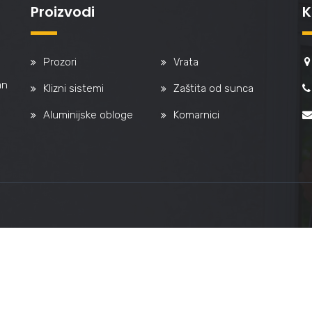
Proizvodi
K
Prozori
Vrata
an
Klizni sistemi
Zaštita od sunca
Aluminijske obloge
Komarnici