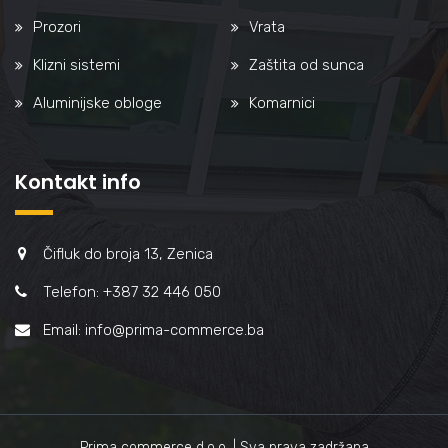
Prozori
Vrata
Klizni sistemi
Zaštita od sunca
Aluminijske obloge
Komarnici
Kontakt info
Čifluk do broja 13, Zenica
Telefon: +387 32 446 050
Email: info@prima-commerce.ba
Prima commerce d.o.o. | Sva prava zadržana