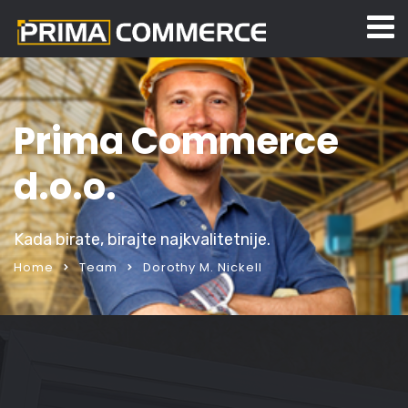
Prima Commerce
d.o.o.
Kada birate, birajte najkvalitetnije.
Home
Team
Dorothy M. Nickell